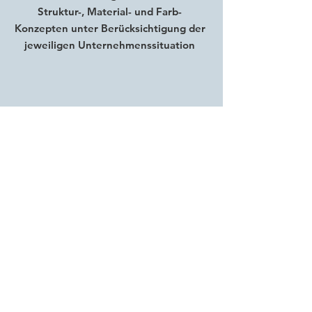
Struktur-, Material- und Farb-
Konzepten unter Berücksichtigung der
jeweiligen Unternehmenssituation
Optimierung des Energieflusses
innerhalb und außerhalb Ihrer
Geschäftsimmobilie
Funktionsspezifische Gestaltung von
Praxen- und Behandlungsräumen,
Gestaltung von Geschäfts-, Laden-,
Verkaufs- und Repräsentationsräumen