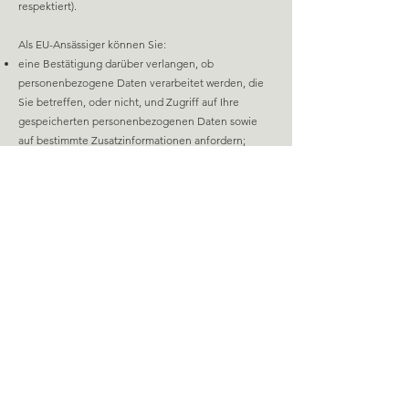
respektiert).
Als EU-Ansässiger können Sie:
eine Bestätigung darüber verlangen, ob
personenbezogene Daten verarbeitet werden, die
Sie betreffen, oder nicht, und Zugriff auf Ihre
gespeicherten personenbezogenen Daten sowie
auf bestimmte Zusatzinformationen anfordern;
den Erhalt von personenbezogenen Daten, die Sie
uns bereitgestellt haben, in einem strukturierten,
gängigen und maschinenlesbaren Format
verlangen;
die Berichtigung lhrer personenbezogenen Daten
verlangen, die bei uns gespeichert sind;
die Löschung Ihrer personenbezogenen Daten
verlangen;
der Verarbeitung Ihrer personenbezogenen Daten
durch uns widersprechen;
die Einschränkung der Verarbeitung Ihrer
personenbezogenen Daten verlangen, oder
eine Beschwerde bei einer Aufsichtsbehörde
einreichen.